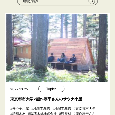
建物探訪
Topics
2022.10.25
東京都市大学×能作淳平さんのサウナ小屋
#サウナ小屋
#地元工務店
#地域工務店
#東京都市大学
#瑞穂木材
#瑞穂木材株式会社
#県産材
#能作淳平さん