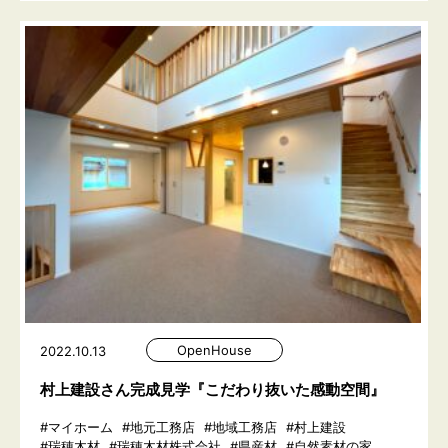
OpenHouse
2022.10.13
村上建設さん完成見学『こだわり抜いた感動空間』
#マイホーム
#地元工務店
#地域工務店
#村上建設
#瑞穂木材
#瑞穂木材株式会社
#県産材
#自然素材の家