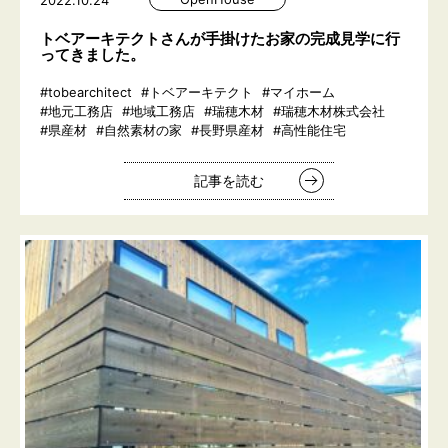
2022.10.24
トベアーキテクトさんが手掛けたお家の完成見学に行
ってきました。
#tobearchitect
#トベアーキテクト
#マイホーム
#地元工務店
#地域工務店
#瑞穂木材
#瑞穂木材株式会社
#県産材
#自然素材の家
#長野県産材
#高性能住宅
記事を読む