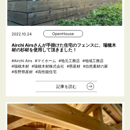
OpenHouse
2022.10.24
Airchi Airsさんが手掛けた住宅のフェンスに、瑞穂木
材の杉材を使用して頂きました！
#Airchi Airs
#マイホーム
#地元工務店
#地域工務店
#瑞穂木材
#瑞穂木材株式会社
#県産材
#自然素材の家
#長野県産材
#高性能住宅
記事を読む