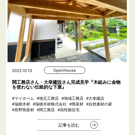
OpenHouse
2022.10.13
関工務店さん・大幸建設さん完成見学『木組みに金物
を使わない伝統的な下屋』
#マイホーム
#地元工務店
#地域工務店
#大幸建設
#瑞穂木材
#瑞穂木材株式会社
#県産材
#自然素材の家
#長野県産材
#関工務店
#高性能住宅
記事を読む