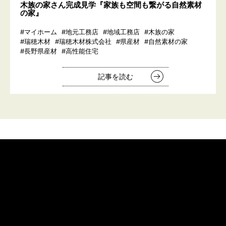
木族の家さん完成見学『家族も空間も繋がる自然素材
の家』
#マイホーム
#地元工務店
#地域工務店
#木族の家
#瑞穂木材
#瑞穂木材株式会社
#県産材
#自然素材の家
#長野県産材
#高性能住宅
記事を読む