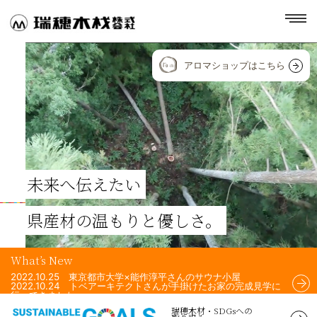
toggl
navig
アロマショップはこちら
未来へ伝えたい
県産材の温もりと優しさ。
What’s New
2022.10.25 東京都市大学×能作淳平さんのサウナ小屋
2022.10.24 トベアーキテクトさんが手掛けたお家の完成見学に
行ってきました。
2022.10.24 Airchi Airsさんが手掛けた住宅のフェンスに、瑞穂
瑞穂木材・SDGsへの
木材の杉材を使用して頂きました！