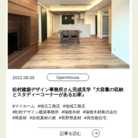
OpenHouse
2022.09.05
松村建築デザイン事務所さん完成見学『大容量の収納
とスタディーコーナーがあるお家』
#マイホーム
#地元工務店
#地域工務店
#松村デザイン建築事務所
#瑞穂木材
#瑞穂木材株式会社
#県産材
#自然素材の家
#長野県産材
#高性能住宅
記事を読む