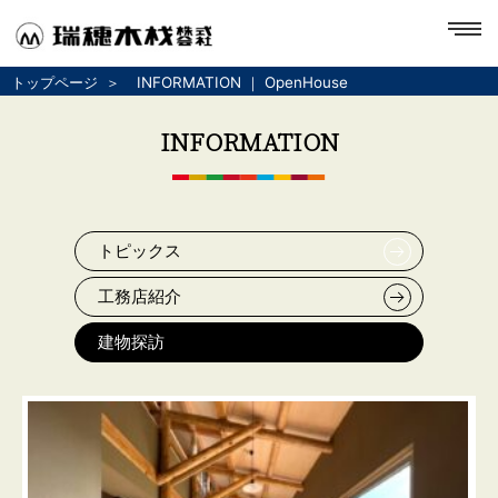
toggl
navig
トップページ
INFORMATION ｜ OpenHouse
INFORMATION
トピックス
工務店紹介
建物探訪