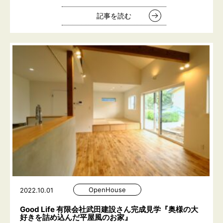
記事を読む
OpenHouse
2022.10.01
Good Ⅼife 有限会社武田建設さん完成見学『奥様の大
好きを詰め込んだ平屋風のお家』