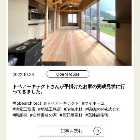
OpenHouse
2022.10.24
トベアーキテクトさんが手掛けたお家の完成見学に行
ってきました。
#tobearchitect
#トベアーキテクト
#マイホーム
#地元工務店
#地域工務店
#瑞穂木材
#瑞穂木材株式会社
#県産材
#自然素材の家
#長野県産材
#高性能住宅
記事を読む