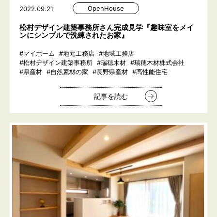
OpenHouse
2022.09.21
松村デザイン建築事務所さん完成見学『趣味室をメイ
ンにシンプルで洗練されたお家』
#マイホーム
#地元工務店
#地域工務店
#松村デザイン建築事務所
#瑞穂木材
#瑞穂木材株式会社
#県産材
#自然素材の家
#長野県産材
#高性能住宅
記事を読む