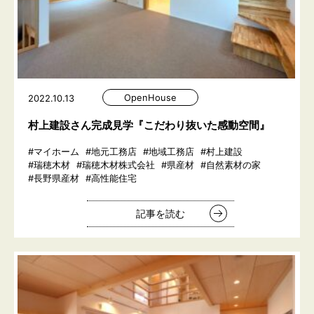
OpenHouse
2022.10.13
村上建設さん完成見学『こだわり抜いた感動空間』
#マイホーム
#地元工務店
#地域工務店
#村上建設
#瑞穂木材
#瑞穂木材株式会社
#県産材
#自然素材の家
#長野県産材
#高性能住宅
記事を読む