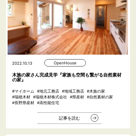
OpenHouse
2022.10.13
木族の家さん完成見学『家族も空間も繋がる自然素材
の家』
#マイホーム
#地元工務店
#地域工務店
#木族の家
#瑞穂木材
#瑞穂木材株式会社
#県産材
#自然素材の家
#長野県産材
#高性能住宅
記事を読む