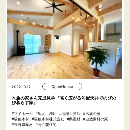
OpenHouse
2022.10.12
木族の家さん完成見学『高く広がる勾配天井でのびの
び暮らす家』
#マイホーム
#地元工務店
#地域工務店
#木族の家
#瑞穂木材
#瑞穂木材株式会社
#県産材
#自然素材の家
#長野県産材
#高性能住宅