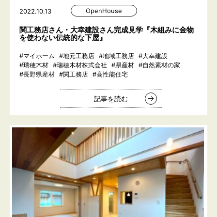
OpenHouse
2022.10.13
関工務店さん・大幸建設さん完成見学『木組みに金物
を使わない伝統的な下屋』
#マイホーム
#地元工務店
#地域工務店
#大幸建設
#瑞穂木材
#瑞穂木材株式会社
#県産材
#自然素材の家
#長野県産材
#関工務店
#高性能住宅
記事を読む