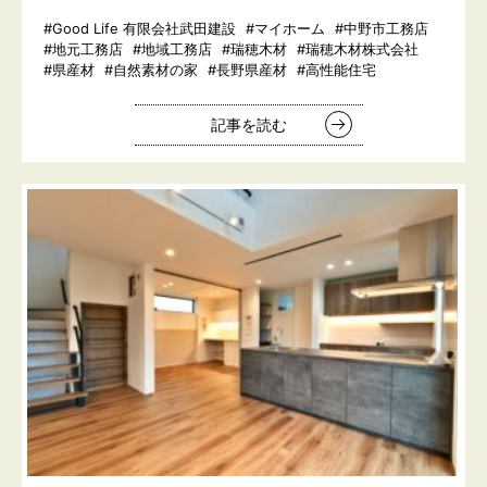
#Good Life 有限会社武田建設
#マイホーム
#中野市工務店
#地元工務店
#地域工務店
#瑞穂木材
#瑞穂木材株式会社
#県産材
#自然素材の家
#長野県産材
#高性能住宅
記事を読む