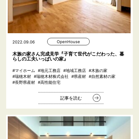
OpenHouse
2022.09.06
木族の家さん完成見学『子育て世代がこだわった、暮
らしの工夫いっぱいの家』
#マイホーム
#地元工務店
#地域工務店
#木族の家
#瑞穂木材
#瑞穂木材株式会社
#県産材
#自然素材の家
#長野県産材
#高性能住宅
記事を読む