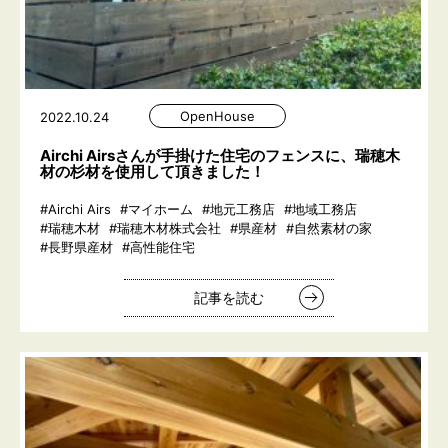
OpenHouse
2022.10.24
Airchi Airsさんが手掛けた住宅のフェンスに、瑞穂木
材の杉材を使用して頂きました！
#Airchi Airs
#マイホーム
#地元工務店
#地域工務店
#瑞穂木材
#瑞穂木材株式会社
#県産材
#自然素材の家
#長野県産材
#高性能住宅
記事を読む