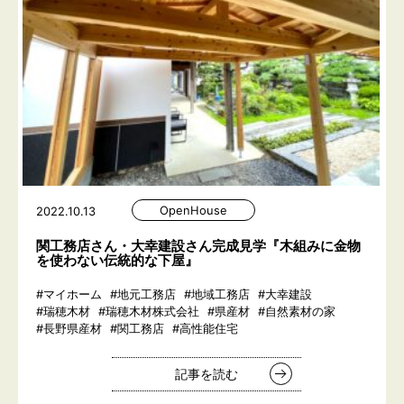
OpenHouse
2022.10.13
関工務店さん・大幸建設さん完成見学『木組みに金物
を使わない伝統的な下屋』
#マイホーム
#地元工務店
#地域工務店
#大幸建設
#瑞穂木材
#瑞穂木材株式会社
#県産材
#自然素材の家
#長野県産材
#関工務店
#高性能住宅
記事を読む