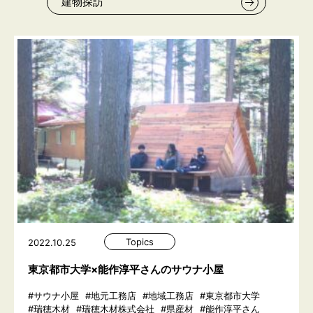
建物探訪
Topics
2022.10.25
東京都市大学×能作淳平さんのサウナ小屋
#サウナ小屋
#地元工務店
#地域工務店
#東京都市大学
#瑞穂木材
#瑞穂木材株式会社
#県産材
#能作淳平さん