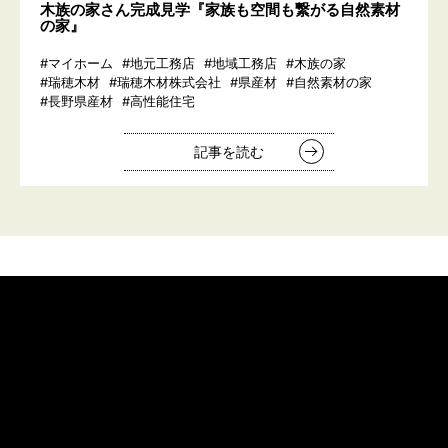
木族の家さん完成見学『家族も空間も繋がる自然素材
の家』
#マイホーム
#地元工務店
#地域工務店
#木族の家
#瑞穂木材
#瑞穂木材株式会社
#県産材
#自然素材の家
#長野県産材
#高性能住宅
記事を読む