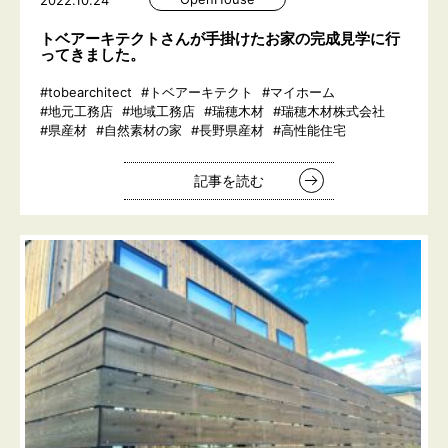
2022.10.24
トベアーキテクトさんが手掛けたお家の完成見学に行
ってきました。
#tobearchitect
#トベアーキテクト
#マイホーム
#地元工務店
#地域工務店
#瑞穂木材
#瑞穂木材株式会社
#県産材
#自然素材の家
#長野県産材
#高性能住宅
記事を読む