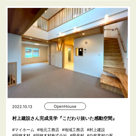
OpenHouse
2022.10.13
村上建設さん完成見学『こだわり抜いた感動空間』
#マイホーム
#地元工務店
#地域工務店
#村上建設
#瑞穂木材
#瑞穂木材株式会社
#県産材
#自然素材の家