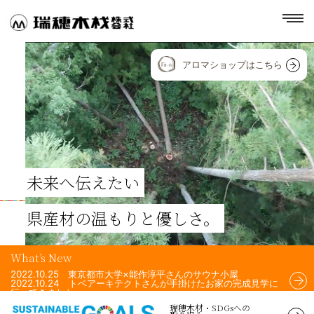
toggl
navig
アロマショップはこちら
未来へ伝えたい
県産材の温もりと優しさ。
What’s New
2022.10.25 東京都市大学×能作淳平さんのサウナ小屋
2022.10.24 トベアーキテクトさんが手掛けたお家の完成見学に
行ってきました。
2022.10.24 Airchi Airsさんが手掛けた住宅のフェンスに、瑞穂
瑞穂木材・SDGsへの
木材の杉材を使用して頂きました！