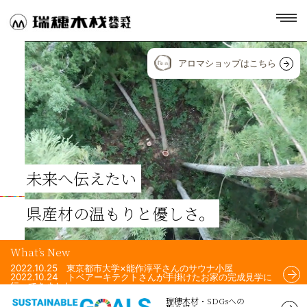
toggl
navig
アロマショップはこちら
未来へ伝えたい
県産材の温もりと優しさ。
What’s New
2022.10.25 東京都市大学×能作淳平さんのサウナ小屋
2022.10.24 トベアーキテクトさんが手掛けたお家の完成見学に
行ってきました。
2022.10.24 Airchi Airsさんが手掛けた住宅のフェンスに、瑞穂
瑞穂木材・SDGsへの
木材の杉材を使用して頂きました！