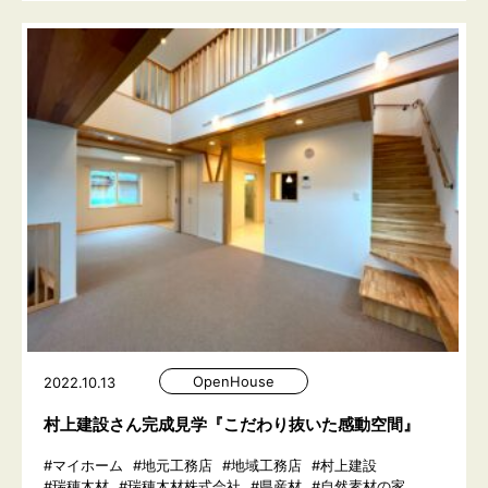
OpenHouse
2022.10.13
村上建設さん完成見学『こだわり抜いた感動空間』
#マイホーム
#地元工務店
#地域工務店
#村上建設
#瑞穂木材
#瑞穂木材株式会社
#県産材
#自然素材の家