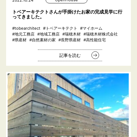
2022.10.24
トベアーキテクトさんが手掛けたお家の完成見学に行
ってきました。
#tobearchitect
#トベアーキテクト
#マイホーム
#地元工務店
#地域工務店
#瑞穂木材
#瑞穂木材株式会社
#県産材
#自然素材の家
#長野県産材
#高性能住宅
記事を読む