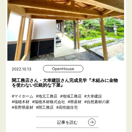
OpenHouse
2022.10.13
関工務店さん・大幸建設さん完成見学『木組みに金物
を使わない伝統的な下屋』
#マイホーム
#地元工務店
#地域工務店
#大幸建設
#瑞穂木材
#瑞穂木材株式会社
#県産材
#自然素材の家
#長野県産材
#関工務店
#高性能住宅
記事を読む