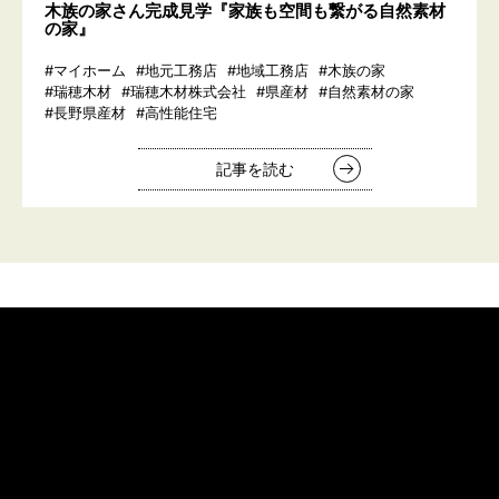
木族の家さん完成見学『家族も空間も繋がる自然素材
の家』
#マイホーム
#地元工務店
#地域工務店
#木族の家
#瑞穂木材
#瑞穂木材株式会社
#県産材
#自然素材の家
#長野県産材
#高性能住宅
記事を読む