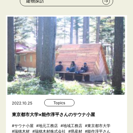
建物探訪
Topics
2022.10.25
東京都市大学×能作淳平さんのサウナ小屋
#サウナ小屋
#地元工務店
#地域工務店
#東京都市大学
#瑞穂木材
#瑞穂木材株式会社
#県産材
#能作淳平さん