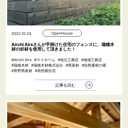
OpenHouse
2022.10.24
Airchi Airsさんが手掛けた住宅のフェンスに、瑞穂木
材の杉材を使用して頂きました！
#Airchi Airs
#マイホーム
#地元工務店
#地域工務店
#瑞穂木材
#瑞穂木材株式会社
#県産材
#自然素材の家
#長野県産材
#高性能住宅
記事を読む