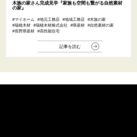
木族の家さん完成見学『家族も空間も繋がる自然素材
の家』
#マイホーム
#地元工務店
#地域工務店
#木族の家
#瑞穂木材
#瑞穂木材株式会社
#県産材
#自然素材の家
#長野県産材
#高性能住宅
記事を読む