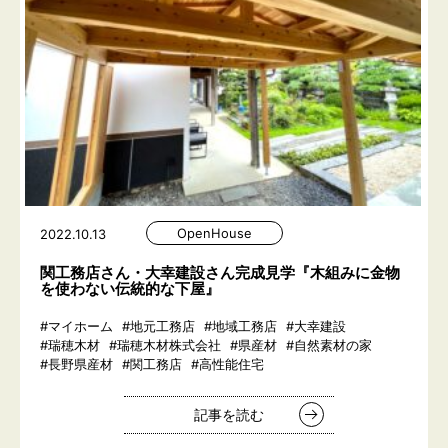
OpenHouse
2022.10.13
関工務店さん・大幸建設さん完成見学『木組みに金物
を使わない伝統的な下屋』
#マイホーム
#地元工務店
#地域工務店
#大幸建設
#瑞穂木材
#瑞穂木材株式会社
#県産材
#自然素材の家
#長野県産材
#関工務店
#高性能住宅
記事を読む