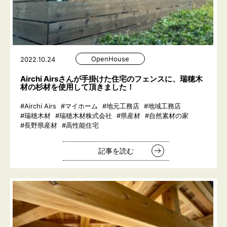
OpenHouse
2022.10.24
Airchi Airsさんが手掛けた住宅のフェンスに、瑞穂木
材の杉材を使用して頂きました！
#Airchi Airs
#マイホーム
#地元工務店
#地域工務店
#瑞穂木材
#瑞穂木材株式会社
#県産材
#自然素材の家
#長野県産材
#高性能住宅
記事を読む