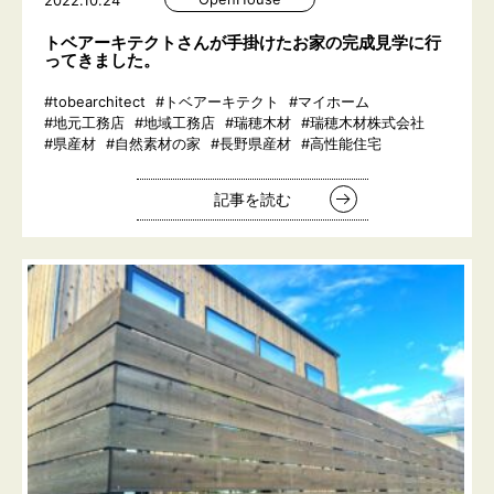
2022.10.24
トベアーキテクトさんが手掛けたお家の完成見学に行
ってきました。
#tobearchitect
#トベアーキテクト
#マイホーム
#地元工務店
#地域工務店
#瑞穂木材
#瑞穂木材株式会社
#県産材
#自然素材の家
#長野県産材
#高性能住宅
記事を読む