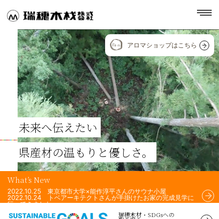
toggl
navig
アロマショップはこちら
未来へ伝えたい
県産材の温もりと優しさ。
What’s New
2022.10.25 東京都市大学×能作淳平さんのサウナ小屋
2022.10.24 トベアーキテクトさんが手掛けたお家の完成見学に
行ってきました。
2022.10.24 Airchi Airsさんが手掛けた住宅のフェンスに、瑞穂
瑞穂木材・SDGsへの
木材の杉材を使用して頂きました！