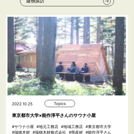
建物探訪
Topics
2022.10.25
東京都市大学×能作淳平さんのサウナ小屋
#サウナ小屋
#地元工務店
#地域工務店
#東京都市大学
#瑞穂木材
#瑞穂木材株式会社
#県産材
#能作淳平さん