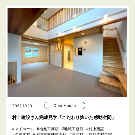
OpenHouse
2022.10.13
村上建設さん完成見学『こだわり抜いた感動空間』
#マイホーム
#地元工務店
#地域工務店
#村上建設
#瑞穂木材
#瑞穂木材株式会社
#県産材
#自然素材の家