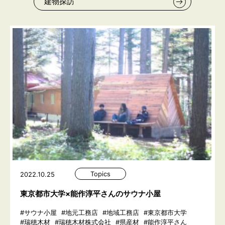
建物探訪
Topics
2022.10.25
東京都市大学×能作淳平さんのサウナ小屋
#サウナ小屋
#地元工務店
#地域工務店
#東京都市大学
#瑞穂木材
#瑞穂木材株式会社
#県産材
#能作淳平さん