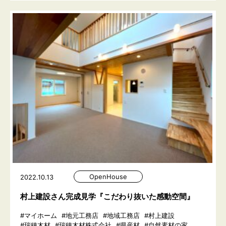
OpenHouse
2022.10.13
村上建設さん完成見学『こだわり抜いた感動空間』
#マイホーム
#地元工務店
#地域工務店
#村上建設
#瑞穂木材
#瑞穂木材株式会社
#県産材
#自然素材の家