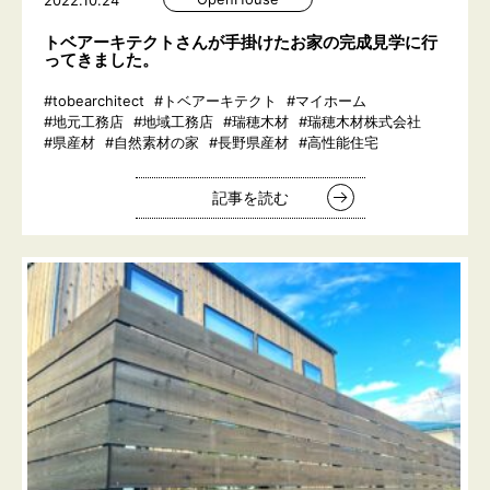
2022.10.24
トベアーキテクトさんが手掛けたお家の完成見学に行
ってきました。
#tobearchitect
#トベアーキテクト
#マイホーム
#地元工務店
#地域工務店
#瑞穂木材
#瑞穂木材株式会社
#県産材
#自然素材の家
#長野県産材
#高性能住宅
記事を読む