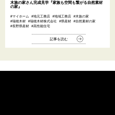
木族の家さん完成見学『家族も空間も繋がる自然素材
の家』
#マイホーム
#地元工務店
#地域工務店
#木族の家
#瑞穂木材
#瑞穂木材株式会社
#県産材
#自然素材の家
#長野県産材
#高性能住宅
記事を読む