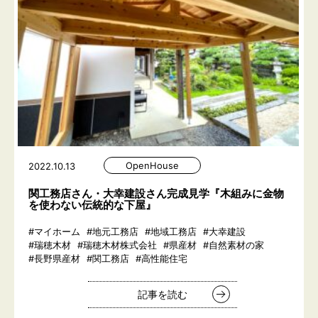
OpenHouse
2022.10.13
関工務店さん・大幸建設さん完成見学『木組みに金物
を使わない伝統的な下屋』
#マイホーム
#地元工務店
#地域工務店
#大幸建設
#瑞穂木材
#瑞穂木材株式会社
#県産材
#自然素材の家
#長野県産材
#関工務店
#高性能住宅
記事を読む