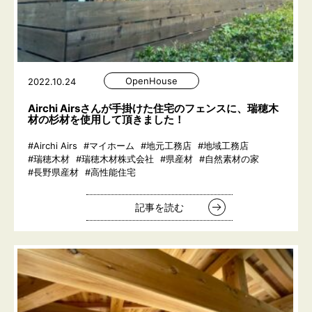
OpenHouse
2022.10.24
Airchi Airsさんが手掛けた住宅のフェンスに、瑞穂木
材の杉材を使用して頂きました！
#Airchi Airs
#マイホーム
#地元工務店
#地域工務店
#瑞穂木材
#瑞穂木材株式会社
#県産材
#自然素材の家
#長野県産材
#高性能住宅
記事を読む