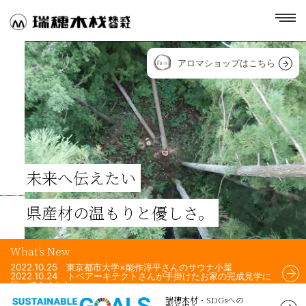
toggl
navig
アロマショップはこちら
未来へ伝えたい
県産材の温もりと優しさ。
What’s New
2022.10.25 東京都市大学×能作淳平さんのサウナ小屋
2022.10.24 トベアーキテクトさんが手掛けたお家の完成見学に
行ってきました。
2022.10.24 Airchi Airsさんが手掛けた住宅のフェンスに、瑞穂
瑞穂木材・SDGsへの
木材の杉材を使用して頂きました！