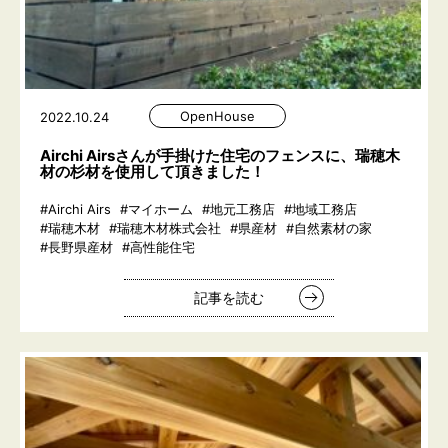
OpenHouse
2022.10.24
Airchi Airsさんが手掛けた住宅のフェンスに、瑞穂木
材の杉材を使用して頂きました！
#Airchi Airs
#マイホーム
#地元工務店
#地域工務店
#瑞穂木材
#瑞穂木材株式会社
#県産材
#自然素材の家
#長野県産材
#高性能住宅
記事を読む