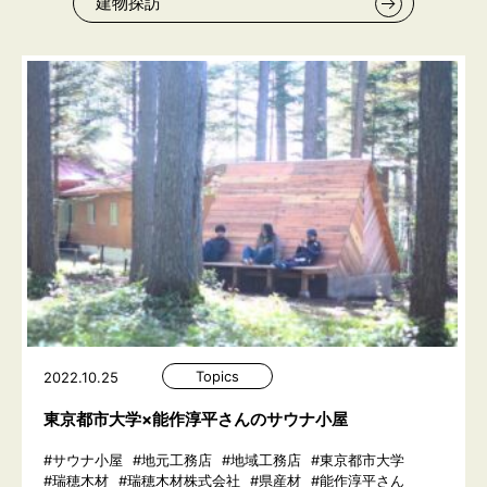
建物探訪
Topics
2022.10.25
東京都市大学×能作淳平さんのサウナ小屋
#サウナ小屋
#地元工務店
#地域工務店
#東京都市大学
#瑞穂木材
#瑞穂木材株式会社
#県産材
#能作淳平さん