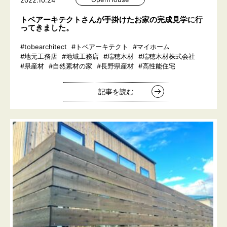
2022.10.24
トベアーキテクトさんが手掛けたお家の完成見学に行
ってきました。
#tobearchitect
#トベアーキテクト
#マイホーム
#地元工務店
#地域工務店
#瑞穂木材
#瑞穂木材株式会社
#県産材
#自然素材の家
#長野県産材
#高性能住宅
記事を読む