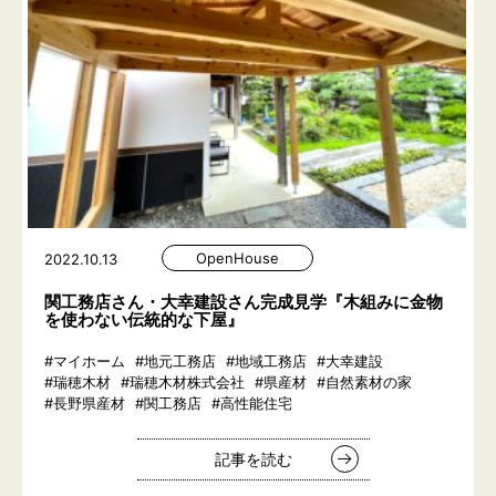
OpenHouse
2022.10.13
関工務店さん・大幸建設さん完成見学『木組みに金物
を使わない伝統的な下屋』
#マイホーム
#地元工務店
#地域工務店
#大幸建設
#瑞穂木材
#瑞穂木材株式会社
#県産材
#自然素材の家
#長野県産材
#関工務店
#高性能住宅
記事を読む