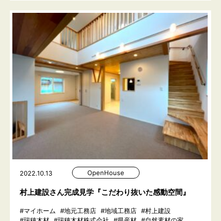
OpenHouse
2022.10.13
村上建設さん完成見学『こだわり抜いた感動空間』
#マイホーム
#地元工務店
#地域工務店
#村上建設
#瑞穂木材
#瑞穂木材株式会社
#県産材
#自然素材の家