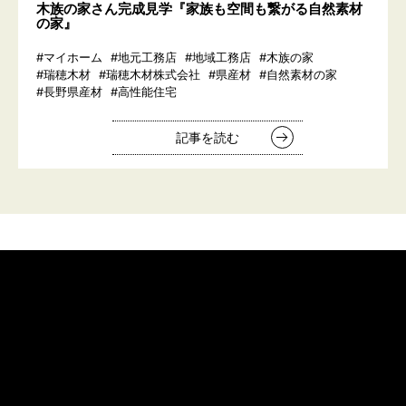
木族の家さん完成見学『家族も空間も繋がる自然素材
の家』
#マイホーム
#地元工務店
#地域工務店
#木族の家
#瑞穂木材
#瑞穂木材株式会社
#県産材
#自然素材の家
#長野県産材
#高性能住宅
記事を読む