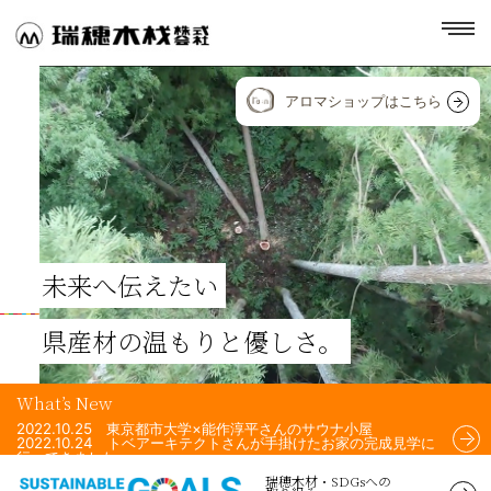
toggl
navig
アロマショップはこちら
未来へ伝えたい
県産材の温もりと優しさ。
What’s New
2022.10.25 東京都市大学×能作淳平さんのサウナ小屋
2022.10.24 トベアーキテクトさんが手掛けたお家の完成見学に
行ってきました。
2022.10.24 Airchi Airsさんが手掛けた住宅のフェンスに、瑞穂
瑞穂木材・SDGsへの
木材の杉材を使用して頂きました！