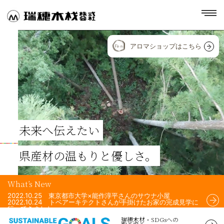
toggl
navig
アロマショップはこちら
未来へ伝えたい
県産材の温もりと優しさ。
What’s New
2022.10.25 東京都市大学×能作淳平さんのサウナ小屋
2022.10.24 トベアーキテクトさんが手掛けたお家の完成見学に
行ってきました。
2022.10.24 Airchi Airsさんが手掛けた住宅のフェンスに、瑞穂
瑞穂木材・SDGsへの
木材の杉材を使用して頂きました！