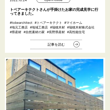
2022.10.24
トベアーキテクトさんが手掛けたお家の完成見学に行
ってきました。
#tobearchitect
#トベアーキテクト
#マイホーム
#地元工務店
#地域工務店
#瑞穂木材
#瑞穂木材株式会社
#県産材
#自然素材の家
#長野県産材
#高性能住宅
記事を読む