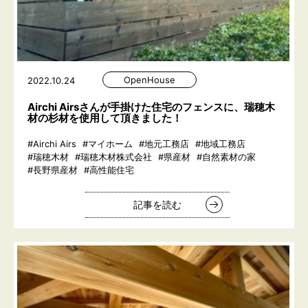
OpenHouse
2022.10.24
Airchi Airsさんが手掛けた住宅のフェンスに、瑞穂木
材の杉材を使用して頂きました！
#Airchi Airs
#マイホーム
#地元工務店
#地域工務店
#瑞穂木材
#瑞穂木材株式会社
#県産材
#自然素材の家
#長野県産材
#高性能住宅
記事を読む