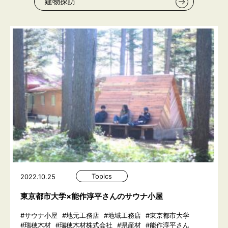
建物探訪
Topics
2022.10.25
東京都市大学×能作淳平さんのサウナ小屋
#サウナ小屋
#地元工務店
#地域工務店
#東京都市大学
#瑞穂木材
#瑞穂木材株式会社
#県産材
#能作淳平さん