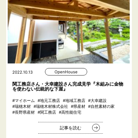
OpenHouse
2022.10.13
関工務店さん・大幸建設さん完成見学『木組みに金物
を使わない伝統的な下屋』
#マイホーム
#地元工務店
#地域工務店
#大幸建設
#瑞穂木材
#瑞穂木材株式会社
#県産材
#自然素材の家
#長野県産材
#関工務店
#高性能住宅
記事を読む