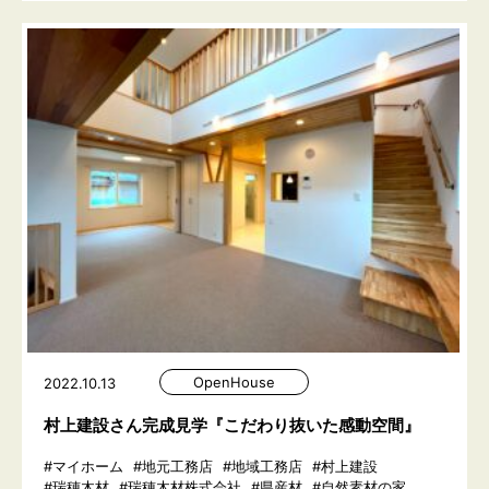
OpenHouse
2022.10.13
村上建設さん完成見学『こだわり抜いた感動空間』
#マイホーム
#地元工務店
#地域工務店
#村上建設
#瑞穂木材
#瑞穂木材株式会社
#県産材
#自然素材の家