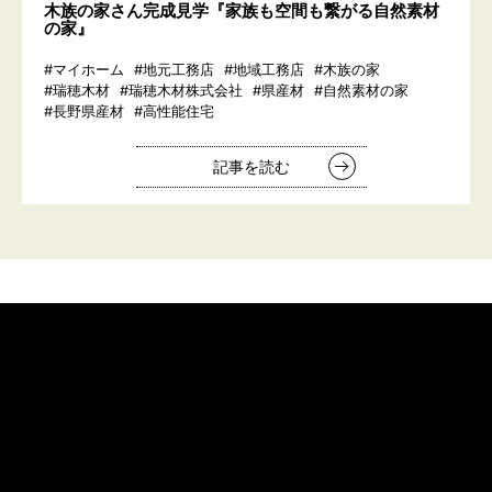
木族の家さん完成見学『家族も空間も繋がる自然素材
の家』
#マイホーム
#地元工務店
#地域工務店
#木族の家
#瑞穂木材
#瑞穂木材株式会社
#県産材
#自然素材の家
#長野県産材
#高性能住宅
記事を読む