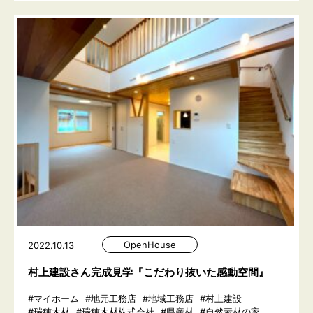
OpenHouse
2022.10.13
村上建設さん完成見学『こだわり抜いた感動空間』
#マイホーム
#地元工務店
#地域工務店
#村上建設
#瑞穂木材
#瑞穂木材株式会社
#県産材
#自然素材の家