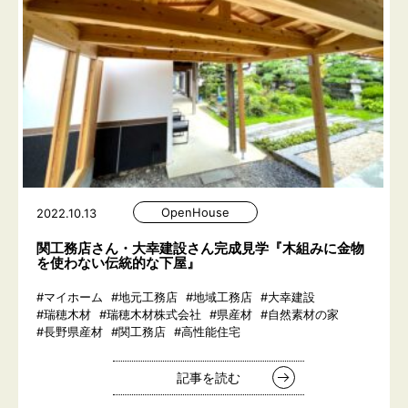
OpenHouse
2022.10.13
関工務店さん・大幸建設さん完成見学『木組みに金物
を使わない伝統的な下屋』
#マイホーム
#地元工務店
#地域工務店
#大幸建設
#瑞穂木材
#瑞穂木材株式会社
#県産材
#自然素材の家
#長野県産材
#関工務店
#高性能住宅
記事を読む