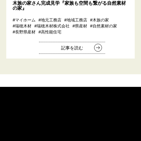
木族の家さん完成見学『家族も空間も繋がる自然素材
の家』
#マイホーム
#地元工務店
#地域工務店
#木族の家
#瑞穂木材
#瑞穂木材株式会社
#県産材
#自然素材の家
#長野県産材
#高性能住宅
記事を読む