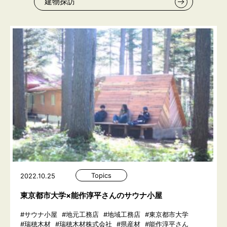
建物探訪
Topics
2022.10.25
東京都市大学×能作淳平さんのサウナ小屋
#サウナ小屋
#地元工務店
#地域工務店
#東京都市大学
#瑞穂木材
#瑞穂木材株式会社
#県産材
#能作淳平さん