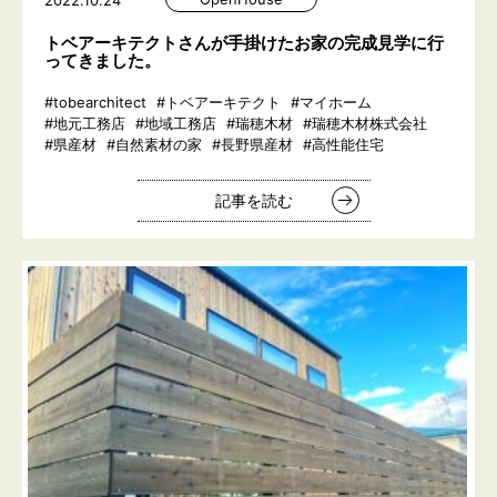
2022.10.24
トベアーキテクトさんが手掛けたお家の完成見学に行
ってきました。
#tobearchitect
#トベアーキテクト
#マイホーム
#地元工務店
#地域工務店
#瑞穂木材
#瑞穂木材株式会社
#県産材
#自然素材の家
#長野県産材
#高性能住宅
記事を読む