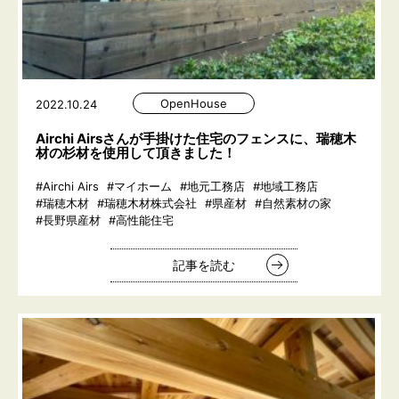
OpenHouse
2022.10.24
Airchi Airsさんが手掛けた住宅のフェンスに、瑞穂木
材の杉材を使用して頂きました！
#Airchi Airs
#マイホーム
#地元工務店
#地域工務店
#瑞穂木材
#瑞穂木材株式会社
#県産材
#自然素材の家
#長野県産材
#高性能住宅
記事を読む