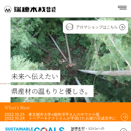
toggl
navig
アロマショップはこちら
未来へ伝えたい
県産材の温もりと優しさ。
What’s New
2022.10.25 東京都市大学×能作淳平さんのサウナ小屋
2022.10.24 トベアーキテクトさんが手掛けたお家の完成見学に
行ってきました。
2022.10.24 Airchi Airsさんが手掛けた住宅のフェンスに、瑞穂
瑞穂木材・SDGsへの
木材の杉材を使用して頂きました！