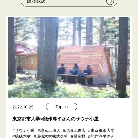
建物探訪
Topics
2022.10.25
東京都市大学×能作淳平さんのサウナ小屋
#サウナ小屋
#地元工務店
#地域工務店
#東京都市大学
#瑞穂木材
#瑞穂木材株式会社
#県産材
#能作淳平さん