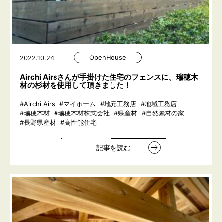
OpenHouse
2022.10.24
Airchi Airsさんが手掛けた住宅のフェンスに、瑞穂木
材の杉材を使用して頂きました！
#Airchi Airs
#マイホーム
#地元工務店
#地域工務店
#瑞穂木材
#瑞穂木材株式会社
#県産材
#自然素材の家
#長野県産材
#高性能住宅
記事を読む