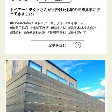
2022.10.24
トベアーキテクトさんが手掛けたお家の完成見学に行
ってきました。
#tobearchitect
#トベアーキテクト
#マイホーム
#地元工務店
#地域工務店
#瑞穂木材
#瑞穂木材株式会社
#県産材
#自然素材の家
#長野県産材
#高性能住宅
記事を読む