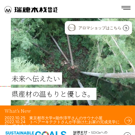
toggl
navig
アロマショップはこちら
未来へ伝えたい
県産材の温もりと優しさ。
What’s New
2022.10.25 東京都市大学×能作淳平さんのサウナ小屋
2022.10.24 トベアーキテクトさんが手掛けたお家の完成見学に
行ってきました。
2022.10.24 Airchi Airsさんが手掛けた住宅のフェンスに、瑞穂
瑞穂木材・SDGsへの
木材の杉材を使用して頂きました！