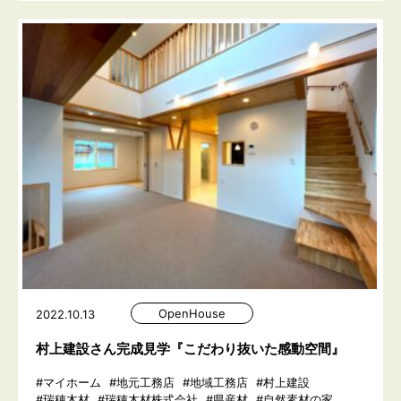
OpenHouse
2022.10.13
村上建設さん完成見学『こだわり抜いた感動空間』
#マイホーム
#地元工務店
#地域工務店
#村上建設
#瑞穂木材
#瑞穂木材株式会社
#県産材
#自然素材の家