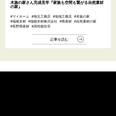
木族の家さん完成見学『家族も空間も繋がる自然素材
の家』
#マイホーム
#地元工務店
#地域工務店
#木族の家
#瑞穂木材
#瑞穂木材株式会社
#県産材
#自然素材の家
#長野県産材
#高性能住宅
記事を読む