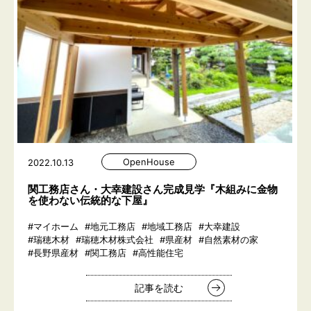
OpenHouse
2022.10.13
関工務店さん・大幸建設さん完成見学『木組みに金物
を使わない伝統的な下屋』
#マイホーム
#地元工務店
#地域工務店
#大幸建設
#瑞穂木材
#瑞穂木材株式会社
#県産材
#自然素材の家
#長野県産材
#関工務店
#高性能住宅
記事を読む