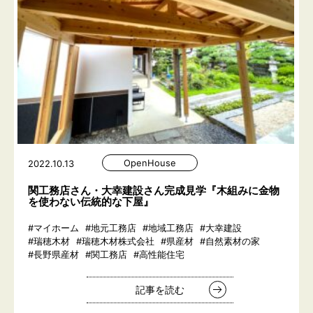
OpenHouse
2022.10.13
関工務店さん・大幸建設さん完成見学『木組みに金物
を使わない伝統的な下屋』
#マイホーム
#地元工務店
#地域工務店
#大幸建設
#瑞穂木材
#瑞穂木材株式会社
#県産材
#自然素材の家
#長野県産材
#関工務店
#高性能住宅
記事を読む