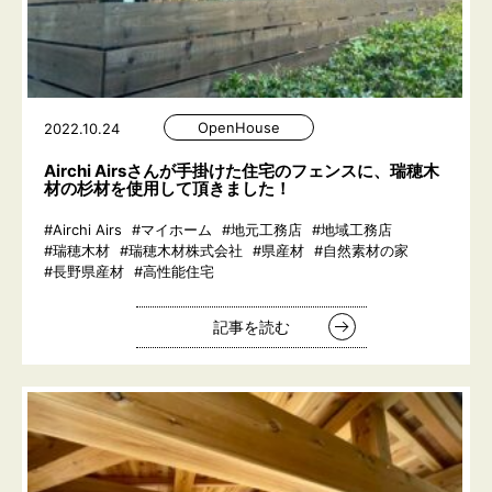
OpenHouse
2022.10.24
Airchi Airsさんが手掛けた住宅のフェンスに、瑞穂木
材の杉材を使用して頂きました！
#Airchi Airs
#マイホーム
#地元工務店
#地域工務店
#瑞穂木材
#瑞穂木材株式会社
#県産材
#自然素材の家
#長野県産材
#高性能住宅
記事を読む