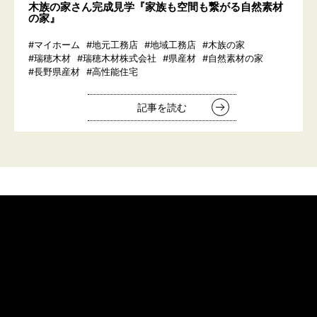
木族の家さん完成見学『家族も空間も繋がる自然素材
の家』
#マイホーム
#地元工務店
#地域工務店
#木族の家
#瑞穂木材
#瑞穂木材株式会社
#県産材
#自然素材の家
#長野県産材
#高性能住宅
記事を読む