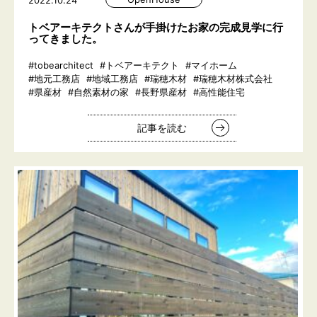
2022.10.24
トベアーキテクトさんが手掛けたお家の完成見学に行
ってきました。
#tobearchitect
#トベアーキテクト
#マイホーム
#地元工務店
#地域工務店
#瑞穂木材
#瑞穂木材株式会社
#県産材
#自然素材の家
#長野県産材
#高性能住宅
記事を読む