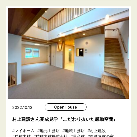
OpenHouse
2022.10.13
村上建設さん完成見学『こだわり抜いた感動空間』
#マイホーム
#地元工務店
#地域工務店
#村上建設
#瑞穂木材
#瑞穂木材株式会社
#県産材
#自然素材の家