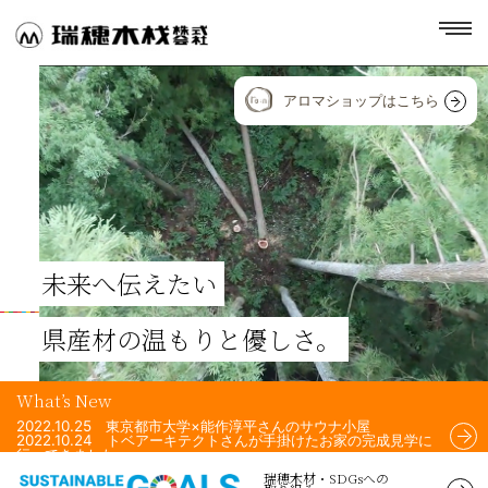
toggl
navig
アロマショップはこちら
未来へ伝えたい
県産材の温もりと優しさ。
What’s New
2022.10.25 東京都市大学×能作淳平さんのサウナ小屋
2022.10.24 トベアーキテクトさんが手掛けたお家の完成見学に
行ってきました。
2022.10.24 Airchi Airsさんが手掛けた住宅のフェンスに、瑞穂
瑞穂木材・SDGsへの
木材の杉材を使用して頂きました！