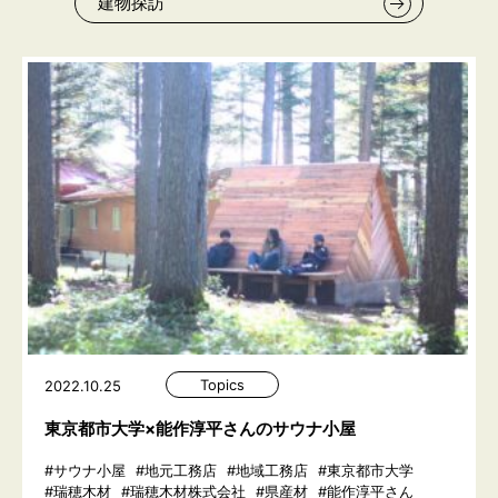
建物探訪
Topics
2022.10.25
東京都市大学×能作淳平さんのサウナ小屋
#サウナ小屋
#地元工務店
#地域工務店
#東京都市大学
#瑞穂木材
#瑞穂木材株式会社
#県産材
#能作淳平さん