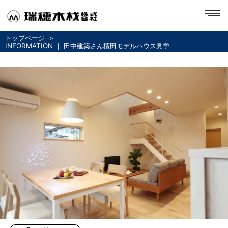
toggl
navig
トップページ
INFORMATION ｜ 田中建築さん檀田モデルハウス見学